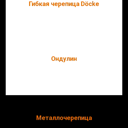
Гибкая черепица Döcke
Ондулин
Металлочерепица